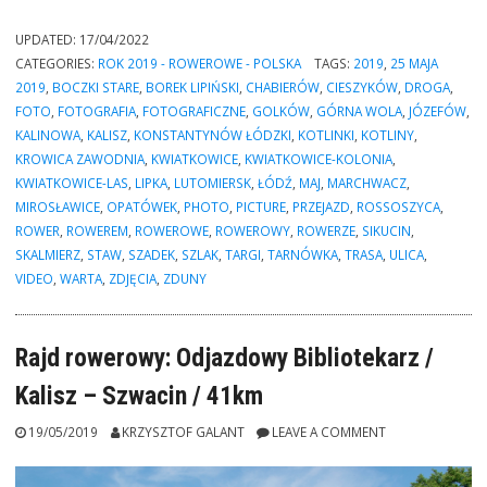
rowerowa:
Łódź
UPDATED:
17/04/2022
–
CATEGORIES:
ROK 2019 - ROWEROWE - POLSKA
TAGS:
2019
,
25 MAJA
Warta
2019
,
BOCZKI STARE
,
BOREK LIPIŃSKI
,
CHABIERÓW
,
CIESZYKÓW
,
DROGA
,
–
FOTO
,
FOTOGRAFIA
,
FOTOGRAFICZNE
,
GOLKÓW
,
GÓRNA WOLA
,
JÓZEFÓW
,
Kalisz
KALINOWA
,
KALISZ
,
KONSTANTYNÓW ŁÓDZKI
,
KOTLINKI
,
KOTLINY
,
/
KROWICA ZAWODNIA
,
KWIATKOWICE
,
KWIATKOWICE-KOLONIA
,
127km.
KWIATKOWICE-LAS
,
LIPKA
,
LUTOMIERSK
,
ŁÓDŹ
,
MAJ
,
MARCHWACZ
,
[Targi
MIROSŁAWICE
,
OPATÓWEK
,
PHOTO
,
PICTURE
,
PRZEJAZD
,
ROSSOSZYCA
,
Film-
ROWER
,
ROWEREM
,
ROWEROWE
,
ROWEROWY
,
ROWERZE
,
SIKUCIN
,
Video-
SKALMIERZ
,
STAW
,
SZADEK
,
SZLAK
,
TARGI
,
TARNÓWKA
,
TRASA
,
ULICA
,
Foto]”
VIDEO
,
WARTA
,
ZDJĘCIA
,
ZDUNY
Rajd rowerowy: Odjazdowy Bibliotekarz /
Kalisz – Szwacin / 41km
19/05/2019
KRZYSZTOF GALANT
LEAVE A COMMENT