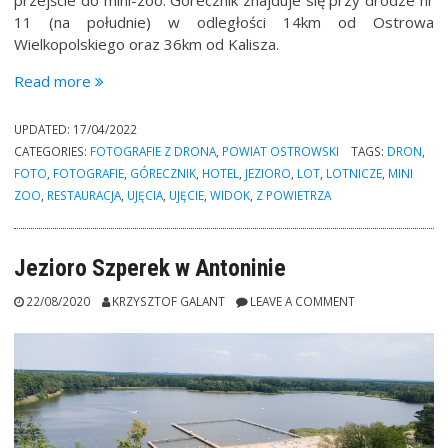
przejście do mini-zoo. Górecznik znajduje się przy drodze nr
11 (na południe) w odległości 14km od Ostrowa
Wielkopolskiego oraz 36km od Kalisza.
“Nad
Read more
jeziorem
w
UPDATED:
17/04/2022
Góreczniku”
CATEGORIES:
FOTOGRAFIE Z DRONA
,
POWIAT OSTROWSKI
TAGS:
DRON
,
FOTO
,
FOTOGRAFIE
,
GÓRECZNIK
,
HOTEL
,
JEZIORO
,
LOT
,
LOTNICZE
,
MINI
ZOO
,
RESTAURACJA
,
UJĘCIA
,
UJĘCIE
,
WIDOK
,
Z POWIETRZA
Jezioro Szperek w Antoninie
22/08/2020
KRZYSZTOF GALANT
LEAVE A COMMENT