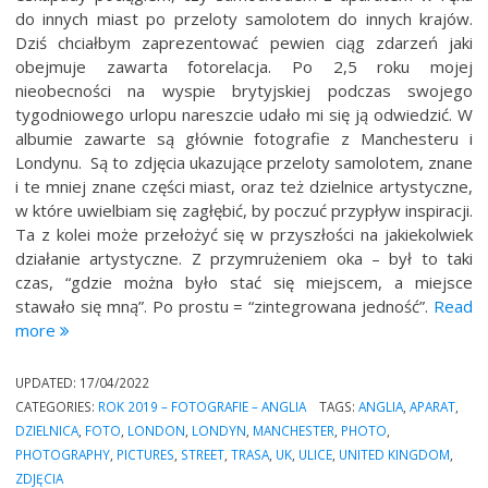
do innych miast po przeloty samolotem do innych krajów.
Dziś chciałbym zaprezentować pewien ciąg zdarzeń jaki
obejmuje zawarta fotorelacja. Po 2,5 roku mojej
nieobecności na wyspie brytyjskiej podczas swojego
tygodniowego urlopu nareszcie udało mi się ją odwiedzić. W
albumie zawarte są głównie fotografie z Manchesteru i
Londynu. Są to zdjęcia ukazujące przeloty samolotem, znane
i te mniej znane części miast, oraz też dzielnice artystyczne,
w które uwielbiam się zagłębić, by poczuć przypływ inspiracji.
Ta z kolei może przełożyć się w przyszłości na jakiekolwiek
działanie artystyczne. Z przymrużeniem oka – był to taki
czas, “gdzie można było stać się miejscem, a miejsce
stawało się mną”. Po prostu = “zintegrowana jedność”.
Read
“Fotoalbum
more
–
wizyta
UPDATED:
17/04/2022
w
CATEGORIES:
ROK 2019 – FOTOGRAFIE – ANGLIA
TAGS:
ANGLIA
,
APARAT
,
Anglii
DZIELNICA
,
FOTO
,
LONDON
,
LONDYN
,
MANCHESTER
,
PHOTO
,
–
PHOTOGRAPHY
,
PICTURES
,
STREET
,
TRASA
,
UK
,
ULICE
,
UNITED KINGDOM
,
27.09
ZDJĘCIA