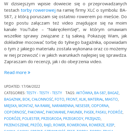
W dzisiejszym wpisie dowiecie się o przeprowadzanych
testach
torby rowerowej
na ramię firmy XLC o symbolu: BA-
S87, z którą poruszam się ostatnio rowerem po mieście.
Do
tego postu załączam też video znajdujące się na moim
kanale YouTube – “NakręciłemSię!”, w którym omawiam
wszelkie sprawy związane z tą sakwą. Pokazuję Wam, jak
dokładnie mocować torbę do tylnego bagażnika, opowiadam
o tym z jakiego materiału została wykonana oraz co możemy
w niej przewozić i w jakich warunkach najlepiej się sprawdza.
Zapraszam do recenzji, jak i do obejrzenia video.
“Test
Read more
uniwersalnej
torby
UPDATED:
17/04/2022
rowerowej
CATEGORIES:
TESTY - TESTY - TESTY
TAGS:
AKTÓWKA
,
BA-S87
,
BAGAŻ
,
firmy
BAGAŻNIK
,
BOK
,
CHŁONNOŚĆ
,
FOTO
,
FRONT
,
KLIK
,
MATERIAŁ
,
MIASTO
,
XLC
MIEJSKA
,
MONTAŻ
,
NA RAMIĘ
,
NARAMIENNA
,
NESESER
,
ODPORNA
,
–
ODPORNOŚĆ
,
PAKOWAĆ
,
PAKOWANIE
,
PAKUNEK
,
PASEK
,
PASKU
,
PODRÓŻ
,
“BA-
PODRÓŻE
,
POLIESTER
,
PRZEGRODA
,
PRZEGRODY
,
PRZEJAZD
,
S87””
PRZENOSZENIE
,
PRZÓD
,
RAJD
,
ROWER
,
ROWEROWA
,
ROWERZE
,
RZEP
,