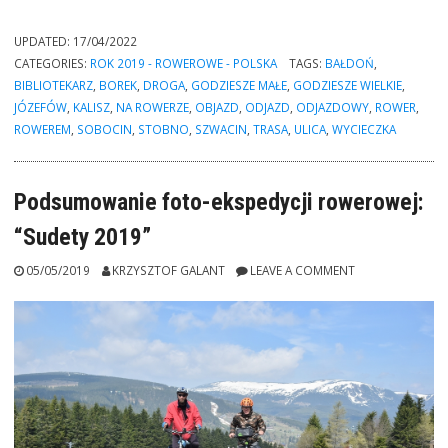
rowerowy:
Odjazdowy
UPDATED:
17/04/2022
Bibliotekarz
CATEGORIES:
ROK 2019 - ROWEROWE - POLSKA
TAGS:
BAŁDOŃ
,
/
BIBLIOTEKARZ
,
BOREK
,
DROGA
,
GODZIESZE MAŁE
,
GODZIESZE WIELKIE
,
Kalisz
JÓZEFÓW
,
KALISZ
,
NA ROWERZE
,
OBJAZD
,
ODJAZD
,
ODJAZDOWY
,
ROWER
,
–
ROWEREM
,
SOBOCIN
,
STOBNO
,
SZWACIN
,
TRASA
,
ULICA
,
WYCIECZKA
Szwacin
/
41km”
Podsumowanie foto-ekspedycji rowerowej:
“Sudety 2019”
05/05/2019
KRZYSZTOF GALANT
LEAVE A COMMENT