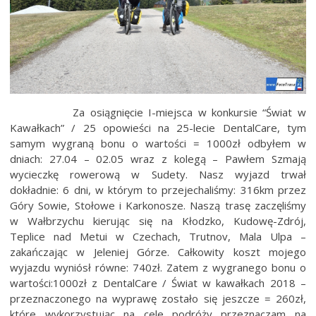
Za osiągnięcie I-miejsca w konkursie “Świat w
Kawałkach” / 25 opowieści na 25-lecie DentalCare, tym
samym wygraną bonu o wartości = 1000zł odbyłem w
dniach: 27.04 – 02.05 wraz z kolegą – Pawłem Szmają
wycieczkę rowerową w Sudety. Nasz wyjazd trwał
dokładnie: 6 dni, w którym to przejechaliśmy: 316km przez
Góry Sowie, Stołowe i Karkonosze. Naszą trasę zaczęliśmy
w Wałbrzychu kierując się na Kłodzko, Kudowę-Zdrój,
Teplice nad Metui w Czechach, Trutnov, Mala Ulpa –
zakańczając w Jeleniej Górze. Całkowity koszt mojego
wyjazdu wyniósł równe: 740zł. Zatem z wygranego bonu o
wartości:1000zł z DentalCare / Świat w kawałkach 2018 –
przeznaczonego na wyprawę zostało się jeszcze = 260zł,
które wykorzystując na cele podróży przeznaczam na