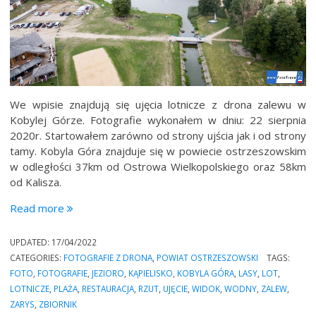
We wpisie znajdują się ujęcia lotnicze z drona zalewu w
Kobylej Górze. Fotografie wykonałem w dniu: 22 sierpnia
2020r. Startowałem zarówno od strony ujścia jak i od strony
tamy. Kobyla Góra znajduje się w powiecie ostrzeszowskim
w odległości 37km od Ostrowa Wielkopolskiego oraz 58km
od Kalisza.
“Zalew
Read more
w
Kobylej
UPDATED:
17/04/2022
Górze”
CATEGORIES:
FOTOGRAFIE Z DRONA
,
POWIAT OSTRZESZOWSKI
TAGS:
FOTO
,
FOTOGRAFIE
,
JEZIORO
,
KĄPIELISKO
,
KOBYLA GÓRA
,
LASY
,
LOT
,
LOTNICZE
,
PLAŻA
,
RESTAURACJA
,
RZUT
,
UJĘCIE
,
WIDOK
,
WODNY
,
ZALEW
,
ZARYS
,
ZBIORNIK