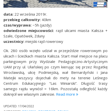
data:
22 września 2019r.
przebieg całkowity:
40km
czas/wyprawa:
~5h (jazdy)
odwiedzone miejscowości:
rajd ulicami miasta Kalisza +
Szałe, Opatówek, Zduny
uczestnicy:
miejski rajd rowerowy
Ok. 280 osób wzięło udział w przejeździe rowerowym po
ulicach i ścieżkach miasta Kalisza. Start miał miejsce na placu
parkingowym przy Wydziale Pedagogiczno-Artystycznym
UAM przy ul. Ułańskiej po czym kierując się przez Rogatkę
Wrocławską, ulicę Podmiejską, wał Bernardyński i Jana
Matejki wszyscy dojechali do mety na terenie Leśnego
Centrum Edukacyjnego “Las Winiarski”. Długość trasy
samego rajdu wyniósł = 16km. Pozostałą odległość każdy
“Rajd
dokręcił we własnym zakresie.
Read more
rowerowy
“Czas
UPDATED:
17/04/2022
na