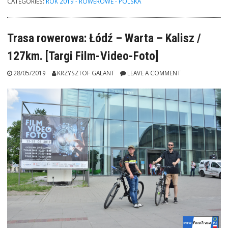
CATEGORIES:
ROK 2019 - ROWEROWE - POLSKA
Twój
Ruch”
oraz
Trasa rowerowa: Łódź – Warta – Kalisz /
przejazd
127km. [Targi Film-Video-Foto]
na
“Kaliskie
28/05/2019
KRZYSZTOF GALANT
LEAVE A COMMENT
Dni
Modelarza
i
Pasjonata”
w
Opatówku.
2019.”