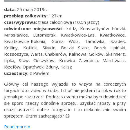
data:
25 maja 2019r.
przebieg całkowity:
127km
czas/wyprawa:
trasa całodniowa (10,5h jazdy)
odwiedzone miejscowości:
Łódź, Konstantynów Łódzki,
Mirosławice, Lutomiersk, Kwiatkowice-Las, Kwiatkowice,
Kwiatkowice-Kolonia, Górna Wola, Tarnówka, Szadek,
Kotliny, Kotlinki, Sikucin, Boczki Stare, Borek Lipiński,
Rossoszyca, Warta, Chabierów, Kalinowa, Golków, Skalmierz,
Lipka, Staw, Cieszyków, Krowica Zawodnia, Marchwacz,
Józefów, Opatówek, Zduny, Kalisz
uczestnicy:
z Pawłem
Główny cel naszego wyjazdu to wizyta na corocznych
targach foto-video w Łodzi. I choć nie jestem tu rok w rok to
jednak po raz trzeci. Podczas eventu można było dowiedzieć
się sporo rzeczy odnośnie sprzętu, uzyskać rabaty a przy
okazji ustrzelić dobre fotografie i to niekoniecznie swoim
sprzętem. Brzmi zachęcająco? 😉
“Trasa
Read more