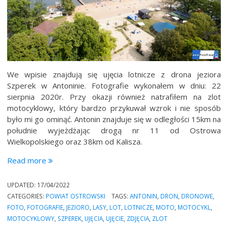
We wpisie znajdują się ujęcia lotnicze z drona jeziora
Szperek w Antoninie. Fotografie wykonałem w dniu: 22
sierpnia 2020r. Przy okazji również natrafiłem na zlot
motocyklowy, który bardzo przykuwał wzrok i nie sposób
było mi go ominąć. Antonin znajduje się w odległości 15km na
południe wyjeżdżając drogą nr 11 od Ostrowa
Wielkopolskiego oraz 38km od Kalisza.
“Jezioro
Read more
Szperek
w
UPDATED:
17/04/2022
Antoninie”
CATEGORIES:
POWIAT OSTROWSKI
TAGS:
ANTONIN
,
DRON
,
DRONOWE
,
FOTO
,
FOTOGRAFIE
,
JEZIORO
,
LASY
,
LOT
,
LOTNICZE
,
MOTO
,
MOTOCYKL
,
MOTOCYKLOWY
,
SZPEREK
,
UJĘCIA
,
UJĘCIE
,
ZDJĘCIA
,
ZLOT