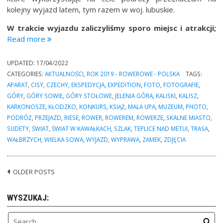
kolejny wyjazd latem, tym razem w woj. lubuskie.
W trakcie wyjazdu zaliczyliśmy sporo miejsc i atrakcji;
“Podsumowanie
Read more
foto-
ekspedycji
UPDATED:
17/04/2022
rowerowej:
CATEGORIES:
AKTUALNOŚCI
,
ROK 2019 - ROWEROWE - POLSKA
TAGS:
“Sudety
APARAT
,
CISY
,
CZECHY
,
EKSPEDYCJA
,
EXPEDITION
,
FOTO
,
FOTOGRAFIE
,
2019””
GÓRY
,
GÓRY SOWIE
,
GÓRY STOŁOWE
,
JELENIA GÓRA
,
KALISKI
,
KALISZ
,
KARKONOSZE
,
KŁODZKO
,
KONKURS
,
KSIĄŻ
,
MALA UPA
,
MUZEUM
,
PHOTO
,
PODRÓŻ
,
PRZEJAZD
,
RIESE
,
ROWER
,
ROWEREM
,
ROWERZE
,
SKALNE MIASTO
,
SUDETY
,
ŚWIAT
,
ŚWIAT W KAWAŁKACH
,
SZLAK
,
TEPLICE NAD METUI
,
TRASA
,
WAŁBRZYCH
,
WIELKA SOWA
,
WYJAZD
,
WYPRAWA
,
ZAMEK
,
ZDJĘCIA
OLDER POSTS
Posts
navigation
WYSZUKAJ: