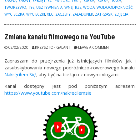
SAKWA
,
SAKWY
,
SPRZĘT
,
SZTYWNOŚĆ
,
TEST
,
TORBA
,
TORBY
,
TRASA
,
TWORZYWO
,
TYŁ
,
USZTYWNIENIA
,
WNĘTRZE
,
WODA
,
WODOODPORNOŚĆ
,
WYCIECZKA
,
WYCIECZKI
,
XLC
,
ZACZEPY
,
ZAŁADUNEK
,
ZATRZASK
,
ZDJĘCIA
Zmiana kanału filmowego na YouTube
02/02/2020
KRZYSZTOF GALANT
LEAVE A COMMENT
Zapraszam do przejrzenia już istniejących filmików jak i
zasubskybowania nowego podróżniczo-rowerowego kanału:
Nakręciłem Się!
, aby być na bieżąco z nowymi vlogami.
Kanał dostępny jest pod poniższym adresem:
https://www.youtube.com/nakrecilemsie