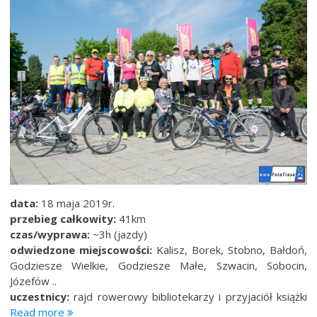
data:
18 maja 2019r.
przebieg całkowity:
41km
czas/wyprawa:
~3h (jazdy)
odwiedzone miejscowości:
Kalisz, Borek, Stobno, Bałdoń,
Godziesze Wielkie, Godziesze Małe, Szwacin, Sobocin,
Józefów ..
uczestnicy:
rajd rowerowy bibliotekarzy i przyjaciół książki
“Rajd
Read more