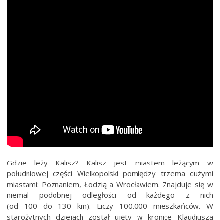
Gdzie leży Kalisz? Kalisz jest miastem leżącym w
południowej części Wielkopolski pomiędzy trzema dużymi
miastami: Poznaniem, Łodzią a Wrocławiem. Znajduje się w
niemal podobnej odległości od każdego z nich
(od 100 do 130 km). Liczy 100.000 mieszkańców. W
starożytnych dziejach został ujęty w kronice Klaudiusza