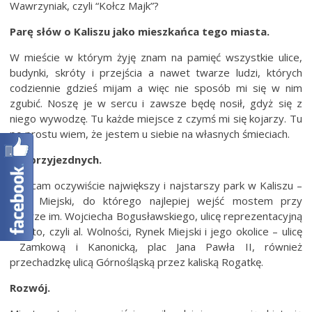
Wawrzyniak, czyli “Kołcz Majk”?
Parę słów o Kaliszu jako mieszkańca tego miasta.
W mieście w którym żyję znam na pamięć wszystkie ulice,
budynki, skróty i przejścia a nawet twarze ludzi, których
codziennie gdzieś mijam a więc nie sposób mi się w nim
zgubić. Noszę je w sercu i zawsze będę nosił, gdyż się z
niego wywodzę. Tu każde miejsce z czymś mi się kojarzy. Tu
po prostu wiem, że jestem u siebie na własnych śmieciach.
Dla przyjezdnych.
Polecam oczywiście największy i najstarszy park w Kaliszu –
Park Miejski, do którego najlepiej wejść mostem przy
teatrze im. Wojciecha Bogusławskiego, ulicę reprezentacyjną
miasto, czyli al. Wolności, Rynek Miejski i jego okolice – ulicę
Zamkową i Kanonicką, plac Jana Pawła II, również
przechadzkę ulicą Górnośląską przez kaliską Rogatkę.
Rozwój.