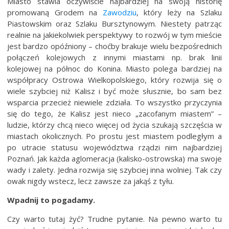
Miasto stawia oczywiście najbardziej na swoją historię
promowaną Grodem na
Zawodziu
, który leży na Szlaku
Piastowskim oraz Szlaku Bursztynowym. Niestety patrząc
realnie na jakiekolwiek perspektywy to rozwój w tym mieście
jest bardzo opóźniony – choćby brakuje wielu bezpośrednich
połączeń kolejowych z innymi miastami np. brak linii
kolejowej na północ do Konina. Miasto polega bardziej na
współpracy Ostrowa Wielkopolskiego, który rozwija się o
wiele szybciej niż Kalisz i być może słusznie, bo sam bez
wsparcia przecież niewiele zdziała. To wszystko przyczynia
się do tego, że Kalisz jest nieco „zacofanym miastem” –
ludzie, którzy chcą nieco więcej od życia szukają szczęścia w
miastach okolicznych. Po prostu jest miastem podległym a
po utracie statusu województwa rządzi nim najbardziej
Poznań. Jak każda aglomeracja (kalisko-ostrowska) ma swoje
wady i zalety. Jedna rozwija się szybciej inna wolniej. Tak czy
owak nigdy wstecz, lecz zawsze za jakąś z tyłu.
Wpadnij to pogadamy.
Czy warto tutaj żyć? Trudne pytanie. Na pewno warto tu