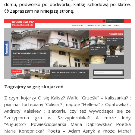
domu, podwórko po podwórku, klatkę schodową po klatce.
🙂 Zapraszam na niniejszą stronę.
Zagrajmy w grę skojarzeń.
Z czym kojarzy Ci się Kalisz? Wafle “Grześki” – Kaliszanka? ;
pianina i fortepiany “Calisia”? ; napoje “Hellena” z Opatówka? ;
Andruty Kaliskie? ; siatkarki, czy też wywodząca się ze
Szczypiorna gra w Szczypiorniaka? A może lody
“Augusto”? Powieściopisarka Maria Dąbrowska? Poetka
Maria Konopnicka? Poeta – Adam Asnyk a może Michał