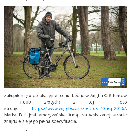
Zakupiłem go po okazyjnej cenie będąc w Anglii (358 funtów
~ 1.800 złotych) z tej oto
strony:
https://www.wiggle.co.uk/felt-qx-70-eq-2016/
.
Marka Felt jest amerykańską firmą. Na wskazanej stronie
znajduje się jego pełna specyfikacja.