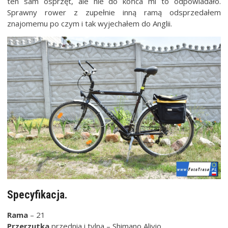
ten sam osprzęt, ale nie do końca mi to odpowiadało.
Sprawny rower z zupełnie inną ramą odsprzedałem
znajomemu po czym i tak wyjechałem do Anglii.
Specyfikacja.
Rama
– 21
Przerzutka
przednia i tylna – Shimano Alivio