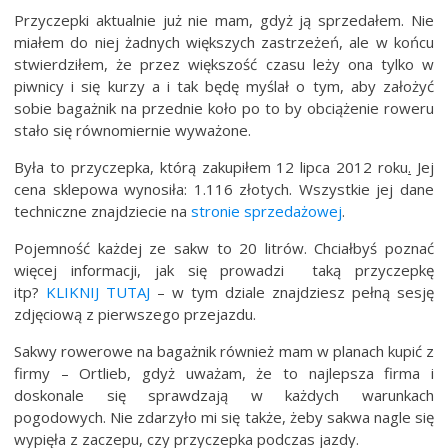
Przyczepki aktualnie już nie mam, gdyż ją sprzedałem. Nie
miałem do niej żadnych większych zastrzeżeń, ale w końcu
stwierdziłem, że przez większość czasu leży ona tylko w
piwnicy i się kurzy a i tak będę myślał o tym, aby założyć
sobie bagażnik na przednie koło po to by obciążenie roweru
stało się równomiernie wyważone.
Była to przyczepka, którą zakupiłem 12 lipca 2012 roku
.
Jej
cena sklepowa wynosiła: 1.116 złotych.
Wszystkie jej dane
techniczne znajdziecie na
stronie sprzedażowej
.
Pojemność każdej ze sakw to 20 litrów. Chciałbyś poznać
więcej informacji, jak się prowadzi taką przyczepkę
itp?
KLIKNIJ TUTAJ
– w tym dziale znajdziesz pełną sesję
zdjęciową z pierwszego przejazdu.
Sakwy rowerowe na bagażnik również mam w planach kupić z
firmy – Ortlieb, gdyż uważam, że to najlepsza firma i
doskonale się sprawdzają w każdych warunkach
pogodowych. Nie zdarzyło mi się także, żeby sakwa nagle się
wypięła z zaczepu, czy przyczepka podczas jazdy.