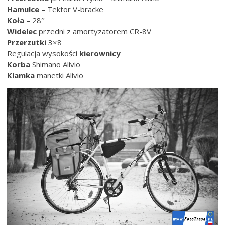
Hamulce
– Tektor V-bracke
Koła
– 28″
Widelec
przedni z amortyzatorem CR-8V
Przerzutki
3×8
Regulacja wysokości
kierownicy
Korba
Shimano Alivio
Klamka
manetki Alivio