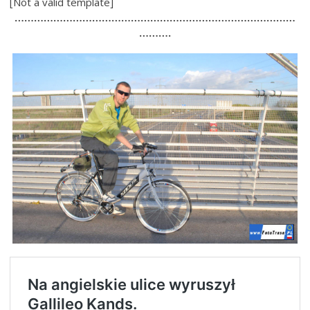
[Not a valid template]
……………………………………………………………………………
……….