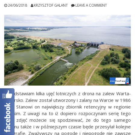
24/06/2018
KRZYSZTOF GALANT
LEAVE A COMMENT
Przedstawiam kilka ujęć lotniczych z drona na zalew Warta-
Jeziorsko. Zalew został utworzony i zalany na Warcie w 1986
roku. Stanowi on największy zbiornik retencyjny w regionie
łódzkim. Z uwagi na to iż dopiero rozpoczynam serię tego
typu zdjęć możecie się spodziewać, że do tego samego
albumu także i w późniejszym czasie będe przesyłał kolejne
fotografie. Zważywszy na pogodę i niepogodę nie zawsze