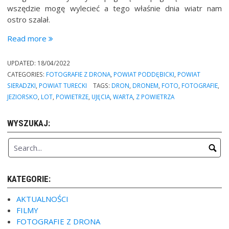
wszędzie mogę wylecieć a tego właśnie dnia wiatr nam
ostro szalał.
“Zbiornik
Read more
wodny
Warta-
UPDATED:
18/04/2022
Jeziorsko
CATEGORIES:
FOTOGRAFIE Z DRONA
,
POWIAT PODDĘBICKI
,
POWIAT
/
SIERADZKI
,
POWIAT TURECKI
TAGS:
DRON
,
DRONEM
,
FOTO
,
FOTOGRAFIE
,
fotografie
JEZIORSKO
,
LOT
,
POWIETRZE
,
UJĘCIA
,
WARTA
,
Z POWIETRZA
z
drona”
WYSZUKAJ:
KATEGORIE:
AKTUALNOŚCI
FILMY
FOTOGRAFIE Z DRONA