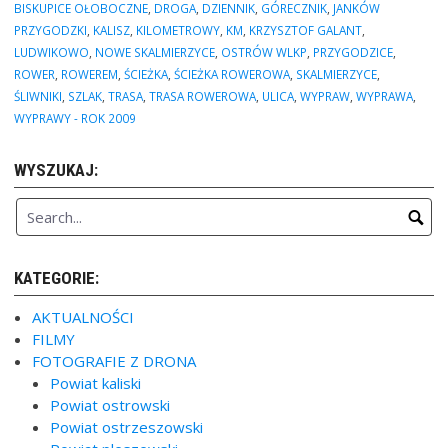
Górecznik,
BISKUPICE OŁOBOCZNE
,
DROGA
,
DZIENNIK
,
GÓRECZNIK
,
JANKÓW
Antonin
PRZYGODZKI
,
KALISZ
,
KILOMETROWY
,
KM
,
KRZYSZTOF GALANT
,
(106km)”
LUDWIKOWO
,
NOWE SKALMIERZYCE
,
OSTRÓW WLKP
,
PRZYGODZICE
,
ROWER
,
ROWEREM
,
ŚCIEŻKA
,
ŚCIEŻKA ROWEROWA
,
SKALMIERZYCE
,
ŚLIWNIKI
,
SZLAK
,
TRASA
,
TRASA ROWEROWA
,
ULICA
,
WYPRAW
,
WYPRAWA
,
WYPRAWY - ROK 2009
WYSZUKAJ:
KATEGORIE:
AKTUALNOŚCI
FILMY
FOTOGRAFIE Z DRONA
Powiat kaliski
Powiat ostrowski
Powiat ostrzeszowski