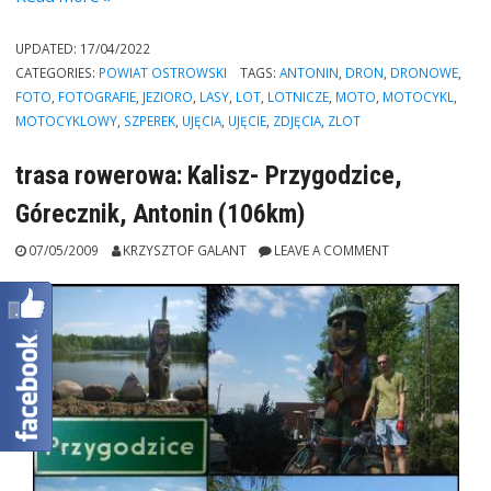
Szperek
w
UPDATED:
17/04/2022
Antoninie”
CATEGORIES:
POWIAT OSTROWSKI
TAGS:
ANTONIN
,
DRON
,
DRONOWE
,
FOTO
,
FOTOGRAFIE
,
JEZIORO
,
LASY
,
LOT
,
LOTNICZE
,
MOTO
,
MOTOCYKL
,
MOTOCYKLOWY
,
SZPEREK
,
UJĘCIA
,
UJĘCIE
,
ZDJĘCIA
,
ZLOT
trasa rowerowa: Kalisz- Przygodzice,
Górecznik, Antonin (106km)
07/05/2009
KRZYSZTOF GALANT
LEAVE A COMMENT