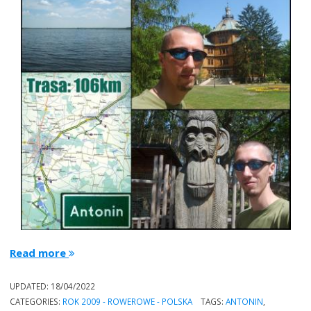
“trasa
Read more
rowerowa:
Kalisz-
UPDATED:
18/04/2022
Przygodzice,
CATEGORIES:
ROK 2009 - ROWEROWE - POLSKA
TAGS:
ANTONIN
,