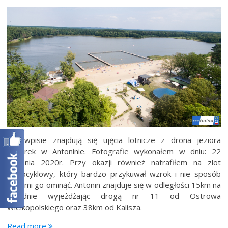
We wpisie znajdują się ujęcia lotnicze z drona jeziora
Szperek w Antoninie. Fotografie wykonałem w dniu: 22
sierpnia 2020r. Przy okazji również natrafiłem na zlot
motocyklowy, który bardzo przykuwał wzrok i nie sposób
było mi go ominąć. Antonin znajduje się w odległości 15km na
południe wyjeżdżając drogą nr 11 od Ostrowa
Wielkopolskiego oraz 38km od Kalisza.
“Jezioro
Read more