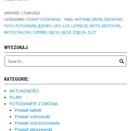
Szperek
w
UPDATED:
17/04/2022
Antoninie”
CATEGORIES:
POWIAT OSTROWSKI
TAGS:
ANTONIN
,
DRON
,
DRONOWE
,
FOTO
,
FOTOGRAFIE
,
JEZIORO
,
LASY
,
LOT
,
LOTNICZE
,
MOTO
,
MOTOCYKL
,
MOTOCYKLOWY
,
SZPEREK
,
UJĘCIA
,
UJĘCIE
,
ZDJĘCIA
,
ZLOT
WYSZUKAJ:
KATEGORIE:
AKTUALNOŚCI
FILMY
FOTOGRAFIE Z DRONA
Powiat kaliski
Powiat ostrowski
Powiat ostrzeszowski
Powiat pleszewski