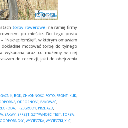
estach
torby rowerowej
na ramię firmy
 rowerem po mieście.
Do tego postu
 – “NakręciłemSię!”, w którym omawiam
k dokładnie mocować torbę do tylnego
ała wykonana oraz co możemy w niej
raszam do recenzji, jak i do obejrzenia
AGAŻNIK
,
BOK
,
CHŁONNOŚĆ
,
FOTO
,
FRONT
,
KLIK
,
ODPORNA
,
ODPORNOŚĆ
,
PAKOWAĆ
,
ZEGRODA
,
PRZEGRODY
,
PRZEJAZD
,
WA
,
SAKWY
,
SPRZĘT
,
SZTYWNOŚĆ
,
TEST
,
TORBA
,
OODPORNOŚĆ
,
WYCIECZKA
,
WYCIECZKI
,
XLC
,