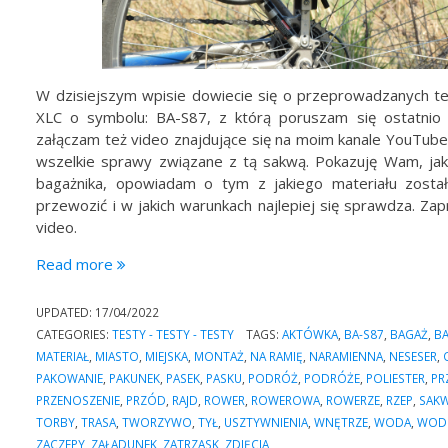
W dzisiejszym wpisie dowiecie się o przeprowadzanych t
XLC o symbolu: BA-S87, z którą poruszam się ostatnio
załączam też video znajdujące się na moim kanale YouTube
wszelkie sprawy związane z tą sakwą. Pokazuję Wam, ja
bagażnika, opowiadam o tym z jakiego materiału zost
przewozić i w jakich warunkach najlepiej się sprawdza. Zap
video.
“Test
Read more
uniwersalnej
torby
UPDATED:
17/04/2022
rowerowej
CATEGORIES:
TESTY - TESTY - TESTY
TAGS:
AKTÓWKA
,
BA-S87
,
BAGAŻ
,
B
firmy
MATERIAŁ
,
MIASTO
,
MIEJSKA
,
MONTAŻ
,
NA RAMIĘ
,
NARAMIENNA
,
NESESER
,
XLC
PAKOWANIE
,
PAKUNEK
,
PASEK
,
PASKU
,
PODRÓŻ
,
PODRÓŻE
,
POLIESTER
,
PR
–
PRZENOSZENIE
,
PRZÓD
,
RAJD
,
ROWER
,
ROWEROWA
,
ROWERZE
,
RZEP
,
SAK
“BA-
TORBY
,
TRASA
,
TWORZYWO
,
TYŁ
,
USZTYWNIENIA
,
WNĘTRZE
,
WODA
,
WOD
S87””
ZACZEPY
,
ZAŁADUNEK
,
ZATRZASK
,
ZDJĘCIA