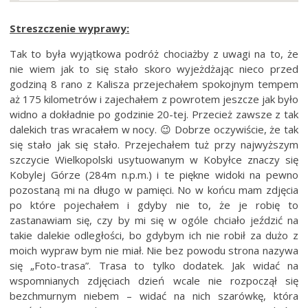
Streszczenie wyprawy:
Tak to była wyjątkowa podróż chociażby z uwagi na to, że
nie wiem jak to się stało skoro wyjeżdżając nieco przed
godziną 8 rano z Kalisza przejechałem spokojnym tempem
aż 175 kilometrów i zajechałem z powrotem jeszcze jak było
widno a dokładnie po godzinie 20-tej. Przecież zawsze z tak
dalekich tras wracałem w nocy. 😉 Dobrze oczywiście, że tak
się stało jak się stało. Przejechałem tuż przy najwyższym
szczycie Wielkopolski usytuowanym w Kobyłce znaczy się
Kobylej Górze (284m n.p.m.) i te piękne widoki na pewno
pozostaną mi na długo w pamięci. No w końcu mam zdjęcia
po które pojechałem i gdyby nie to, że je robię to
zastanawiam się, czy by mi się w ogóle chciało jeździć na
takie dalekie odległości, bo gdybym ich nie robił za dużo z
moich wypraw bym nie miał. Nie bez powodu strona nazywa
się „Foto-trasa”. Trasa to tylko dodatek. Jak widać na
wspomnianych zdjęciach dzień wcale nie rozpoczął się
bezchmurnym niebem – widać na nich szarówkę, która