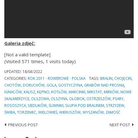
Galeria zdjęć:
[Not a valid template]
(Visited 571 times, 1 visits today)
UPDATED:
18/04/2022
CATEGORIES:
ROK 2011 - ROWEROWE - POLSKA
TAGS:
BRALIN
,
CHOJĘCIN
,
CHOTÓW
,
DORUCHÓW
,
GOLA
,
GOSTYCZYNA
,
GRABÓW NAD PROSNĄ
,
IGNACÓW
,
KALISZ
,
KĘPNO
,
KOTŁÓW
,
MARCINKI
,
MIKSTAT
,
MIRKÓW
,
NOWE
SKALMIERZYCE
,
OLSZOWA
,
OLSZYNA
,
OŁOBOK
,
OSTRZESZÓW
,
PSARY
,
ROSOSZYCA
,
SIEDLIKÓW
,
ŚLIWNIKI
,
SŁUPIA POD BRALINEM
,
STRZYŻEW
,
ŚWIBA
,
TORZENIEC
,
WIELOWIEŚ
,
WIERUSZÓW
,
WYSZANÓW
,
ZAMOŚĆ
PREVIOUS POST
NEXT POST
Post
navigation