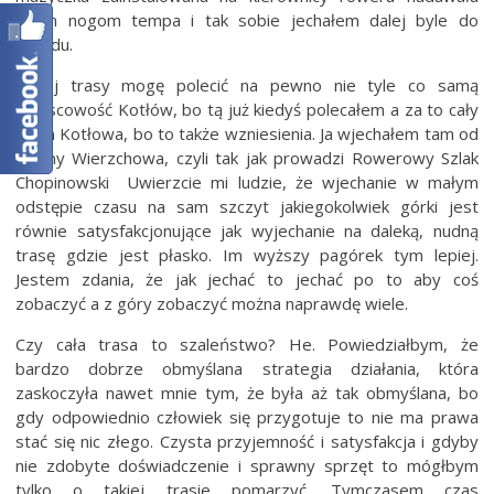
moim nogom tempa i tak sobie jechałem dalej byle do
przodu.
Z tej trasy mogę polecić na pewno nie tyle co samą
miejscowość Kotłów, bo tą już kiedyś polecałem a za to cały
rejon Kotłowa, bo to także wzniesienia. Ja wjechałem tam od
strony Wierzchowa, czyli tak jak prowadzi Rowerowy Szlak
Chopinowski Uwierzcie mi ludzie, że wjechanie w małym
odstępie czasu na sam szczyt jakiegokolwiek górki jest
równie satysfakcjonujące jak wyjechanie na daleką, nudną
trasę gdzie jest płasko. Im wyższy pagórek tym lepiej.
Jestem zdania, że jak jechać to jechać po to aby coś
zobaczyć a z góry zobaczyć można naprawdę wiele.
Czy cała trasa to szaleństwo? He. Powiedziałbym, że
bardzo dobrze obmyślana strategia działania, która
zaskoczyła nawet mnie tym, że była aż tak obmyślana, bo
gdy odpowiednio człowiek się przygotuje to nie ma prawa
stać się nic złego. Czysta przyjemność i satysfakcja i gdyby
nie zdobyte doświadczenie i sprawny sprzęt to mógłbym
tylko o takiej trasie pomarzyć. Tymczasem czas