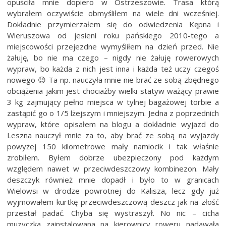
opuściła mnie dopiero w Ostrzeszowie. Trasa którą
wybrałem oczywiście obmyśliłem na wiele dni wcześniej.
Dokładnie przymierzałem się do odwiedzenia Kępna i
Wieruszowa od jesieni roku pańskiego 2010-tego a
miejscowości przejezdne wymyśliłem na dzień przed. Nie
żałuję, bo nie ma czego – nigdy nie żałuję rowerowych
wypraw, bo każda z nich jest inna i każda też uczy czegoś
nowego 😉 Ta np. nauczyła mnie nie brać ze sobą zbędnego
obciążenia jakim jest chociażby wielki statyw ważący prawie
3 kg zajmujący pełno miejsca w tylnej bagażowej torbie a
zastąpić go o 1/5 lżejszym i mniejszym. Jedna z poprzednich
wypraw, które opisałem na blogu a dokładnie wyjazd do
Leszna nauczył mnie za to, aby brać ze sobą na wyjazdy
powyżej 150 kilometrowe mały namiocik i tak właśnie
zrobiłem. Byłem dobrze ubezpieczony pod każdym
względem nawet w przeciwdeszczowy kombinezon. Mały
deszczyk również mnie dopadł i było to w granicach
Wielowsi w drodze powrotnej do Kalisza, lecz gdy już
wyjmowałem kurtkę przeciwdeszczową deszcz jak na złość
przestał padać. Chyba się wystraszył. No nic – cicha
muzyczka zainstalowana na kierownicy roweru nadawała