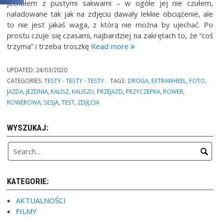
jechałem z pustymi sakwami – w ogóle jej nie czułem,
naładowane tak jak na zdjęciu dawały lekkie obciążenie, ale
to nie jest jakaś waga, z którą nie można by ujechać. Po
prostu czuje się czasami, najbardziej na zakrętach to, że “coś
“Jazda
trzyma” i trzeba troszkę
Read more
próbna
z
UPDATED:
24/03/2020
przyczepką
CATEGORIES:
TESTY - TESTY - TESTY
TAGS:
DROGA
,
EXTRAWHEEL
,
FOTO
,
Extrawheel.”
JAZDA
,
JEZDNIA
,
KALISZ
,
KALISZU
,
PRZEJAZD
,
PRZYCZEPKA
,
ROWER
,
ROWEROWA
,
SESJA
,
TEST
,
ZDJĘCIA
WYSZUKAJ:
KATEGORIE:
AKTUALNOŚCI
FILMY