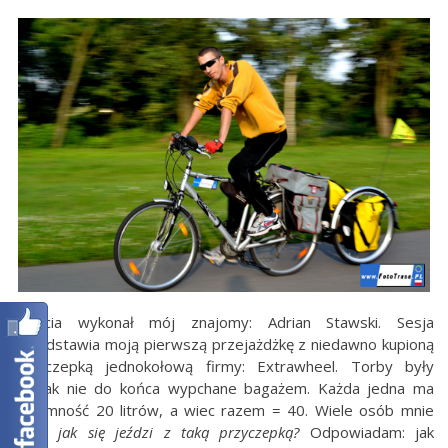
Zdjęcia wykonał mój znajomy: Adrian Stawski. Sesja
przedstawia moją pierwszą przejażdżkę z niedawno kupioną
przyczepką jednokołową firmy: Extrawheel. Torby były
jednak nie do końca wypchane bagażem. Każda jedna ma
pojemność 20 litrów, a wiec razem = 40. Wiele osób mnie
pyta:
jak się jeździ z taką przyczepką?
Odpowiadam: jak